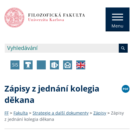
Zápisy z jednání kolegia
děkana
FF
>
Fakulta
>
Strategie a další dokumenty
>
Zápisy
>
Zápisy
z jednání kolegia děkana