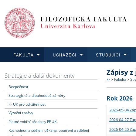
FAKULTA
UCHAZEČI
STUDUJÍCÍ
Zápisy z
FAKULTA
UCHAZEČI
STUDUJÍCÍ
VĚDA A VÝZKUM
ZAHRANIČÍ
Struktura a
Co studova
Bakalářsk
O vědě a 
Aktuální n
Strategie a další dokumenty
FF
>
Fakulta
>
Str
Bezpečnost
Dozvědět se více
Podat přihlášku
Dozvědět se více
Dozvědět se více
Dozvědět se více
Strategie 
Učitelské 
Doktorské
Akademické
Vyjíždějící
Strategické a dlouhodobé záměry
Rok 2026
Podpora a
Informace 
Rigorózní 
Granty a p
Přijíždějíc
FF UK pro udržitelnost
2026-05-04 Záp
Výroční zprávy
Absolventi
Vyjíždějíc
2026-04-27 Záp
Platné vnitřní předpisy FF UK
2026-04-20 Záp
Rozhodnutí a sdělení děkana, opatření a sdělení
Fakultní š