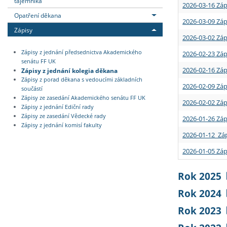
tajemníka
2026-03-16 Záp
Opatření děkana
2026-03-09 Záp
Zápisy
2026-03-02 Záp
Zápisy z jednání předsednictva Akademického
2026-02-23 Záp
senátu FF UK
2026-02-16 Záp
Zápisy z jednání kolegia děkana
Zápisy z porad děkana s vedoucími základních
2026-02-09 Záp
součástí
Zápisy ze zasedání Akademického senátu FF UK
2026-02-02 Záp
Zápisy z jednání Ediční rady
Zápisy ze zasedání Vědecké rady
2026-01-26 Záp
Zápisy z jednání komisí fakulty
2026-01-12 Záp
2026-01-05 Záp
Rok 2025
Rok 2024
Rok 2023