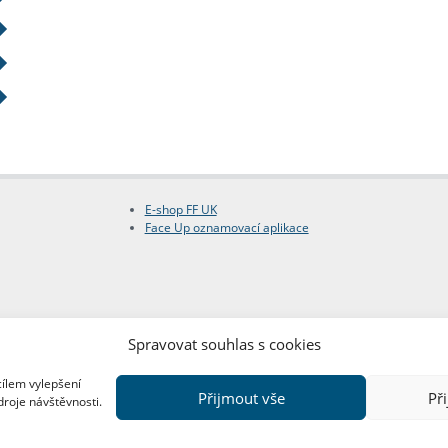
E-shop FF UK
Face Up oznamovací aplikace
Spravovat souhlas s cookies
cílem vylepšení
Přijmout vše
Př
droje návštěvnosti.
Copyright © FF UK 2026
Design:
Red Peppers