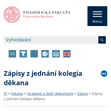
Zápisy z jednání kolegia
děkana
FF
>
Fakulta
>
Strategie a další dokumenty
>
Zápisy
>
Zápisy
z jednání kolegia děkana