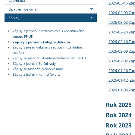
tajemníka
2026-03-16 Záp
Opatření děkana
2026-03-09 Záp
Zápisy
2026-03-02 Záp
Zápisy z jednání předsednictva Akademického
2026-02-23 Záp
senátu FF UK
2026-02-16 Záp
Zápisy z jednání kolegia děkana
Zápisy z porad děkana s vedoucími základních
2026-02-09 Záp
součástí
Zápisy ze zasedání Akademického senátu FF UK
2026-02-02 Záp
Zápisy z jednání Ediční rady
Zápisy ze zasedání Vědecké rady
2026-01-26 Záp
Zápisy z jednání komisí fakulty
2026-01-12 Záp
2026-01-05 Záp
Rok 2025
Rok 2024
Rok 2023