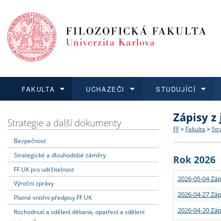
FAKULTA
UCHAZEČI
STUDUJÍCÍ
Zápisy z
FAKULTA
UCHAZEČI
STUDUJÍCÍ
VĚDA A VÝZKUM
ZAHRANIČÍ
Struktura a
Co studova
Bakalářsk
O vědě a 
Aktuální n
Strategie a další dokumenty
FF
>
Fakulta
>
Str
Bezpečnost
Dozvědět se více
Podat přihlášku
Dozvědět se více
Dozvědět se více
Dozvědět se více
Strategie 
Učitelské 
Doktorské
Akademické
Vyjíždějící
Strategické a dlouhodobé záměry
Rok 2026
Podpora a
Informace 
Rigorózní 
Granty a p
Přijíždějíc
FF UK pro udržitelnost
2026-05-04 Záp
Výroční zprávy
Absolventi
Vyjíždějíc
2026-04-27 Záp
Platné vnitřní předpisy FF UK
2026-04-20 Záp
Rozhodnutí a sdělení děkana, opatření a sdělení
Fakultní š