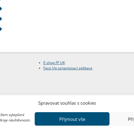
E-shop FF UK
Face Up oznamovací aplikace
Spravovat souhlas s cookies
cílem vylepšení
Přijmout vše
Př
droje návštěvnosti.
Copyright © FF UK 2026
Design:
Red Peppers