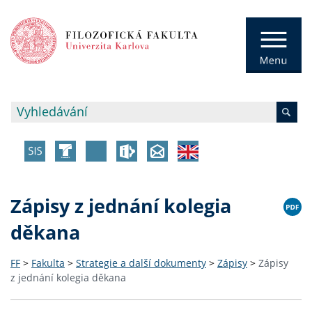
Zápisy z jednání kolegia
děkana
FF
>
Fakulta
>
Strategie a další dokumenty
>
Zápisy
>
Zápisy
z jednání kolegia děkana