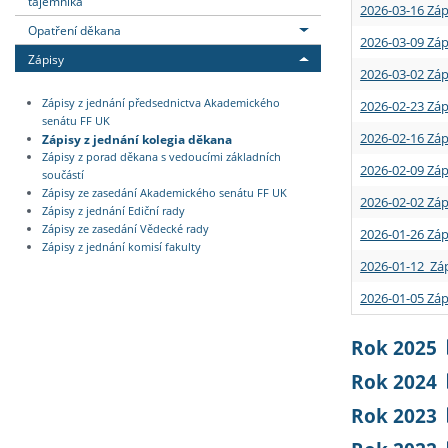
tajemníka
2026-03-16 Záp
Opatření děkana
2026-03-09 Záp
Zápisy
2026-03-02 Záp
Zápisy z jednání předsednictva Akademického
2026-02-23 Záp
senátu FF UK
2026-02-16 Záp
Zápisy z jednání kolegia děkana
Zápisy z porad děkana s vedoucími základních
2026-02-09 Záp
součástí
Zápisy ze zasedání Akademického senátu FF UK
2026-02-02 Záp
Zápisy z jednání Ediční rady
Zápisy ze zasedání Vědecké rady
2026-01-26 Záp
Zápisy z jednání komisí fakulty
2026-01-12 Záp
2026-01-05 Záp
Rok 2025
Rok 2024
Rok 2023