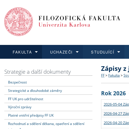
FAKULTA
UCHAZEČI
STUDUJÍCÍ
Zápisy z
FAKULTA
UCHAZEČI
STUDUJÍCÍ
VĚDA A VÝZKUM
ZAHRANIČÍ
Struktura a
Co studova
Bakalářsk
O vědě a 
Aktuální n
Strategie a další dokumenty
FF
>
Fakulta
>
Str
Bezpečnost
Dozvědět se více
Podat přihlášku
Dozvědět se více
Dozvědět se více
Dozvědět se více
Strategie 
Učitelské 
Doktorské
Akademické
Vyjíždějící
Strategické a dlouhodobé záměry
Rok 2026
Podpora a
Informace 
Rigorózní 
Granty a p
Přijíždějíc
FF UK pro udržitelnost
2026-05-04 Záp
Výroční zprávy
Absolventi
Vyjíždějíc
2026-04-27 Záp
Platné vnitřní předpisy FF UK
2026-04-20 Záp
Rozhodnutí a sdělení děkana, opatření a sdělení
Fakultní š