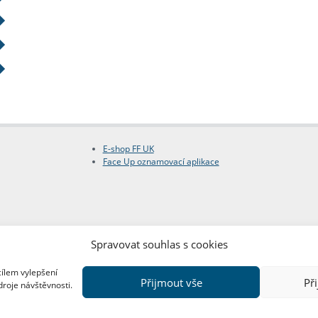
E-shop FF UK
Face Up oznamovací aplikace
Spravovat souhlas s cookies
cílem vylepšení
Přijmout vše
Př
droje návštěvnosti.
Copyright © FF UK 2026
Design:
Red Peppers