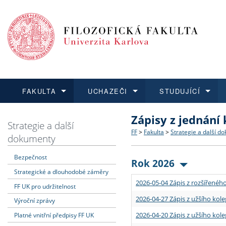
FAKULTA
UCHAZEČI
STUDUJÍCÍ
Zápisy z jednání
FAKULTA
UCHAZEČI
STUDUJÍCÍ
VĚDA A VÝZKUM
ZAHRANIČÍ
Struktura a historie
Co studovat a jak se přihlá
Bakalářské a magisterské
O vědě a výzkumu na FF
Aktuální nabídky a výběrov
Strategie a další
FF
>
Fakulta
>
Strategie a další d
dokumenty
Dozvědět se více
Podat přihlášku
Dozvědět se více
Dozvědět se více
Dozvědět se více
Strategie a další dokumen
Učitelské studijní program
Doktorské studium
Akademické kvalifikace
Vyjíždějící studenti
Bezpečnost
Rok 2026
Strategické a dlouhodobé záměry
Podpora a benefity pro z
Informace k průběhu přijí
Rigorózní řízení
Granty a projekty
Přijíždějící studenti
2026-05-04 Zápis z rozšířeného
FF UK pro udržitelnost
Absolventi fakulty
Vyjíždějící zaměstnanci
2026-04-27 Zápis z užšího kole
Výroční zprávy
2026-04-20 Zápis z užšího kole
Platné vnitřní předpisy FF UK
Fakultní školy FF UK