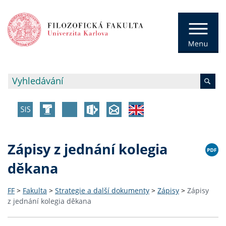
Zápisy z jednání kolegia
děkana
FF
>
Fakulta
>
Strategie a další dokumenty
>
Zápisy
>
Zápisy
z jednání kolegia děkana