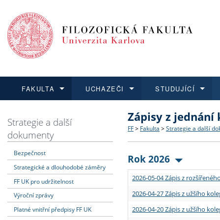
FAKULTA
UCHAZEČI
STUDUJÍCÍ
Zápisy z jednání
FAKULTA
UCHAZEČI
STUDUJÍCÍ
VĚDA A VÝZKUM
ZAHRANIČÍ
Struktura a historie
Co studovat a jak se přihlá
Bakalářské a magisterské
O vědě a výzkumu na FF
Aktuální nabídky a výběrov
Strategie a další
FF
>
Fakulta
>
Strategie a další d
dokumenty
Dozvědět se více
Podat přihlášku
Dozvědět se více
Dozvědět se více
Dozvědět se více
Strategie a další dokumen
Učitelské studijní program
Doktorské studium
Akademické kvalifikace
Vyjíždějící studenti
Bezpečnost
Rok 2026
Strategické a dlouhodobé záměry
Podpora a benefity pro z
Informace k průběhu přijím
Rigorózní řízení
Granty a projekty
Přijíždějící studenti
2026-05-04 Zápis z rozšířeného
FF UK pro udržitelnost
Absolventi fakulty
Vyjíždějící zaměstnanci
2026-04-27 Zápis z užšího kole
Výroční zprávy
2026-04-20 Zápis z užšího kole
Platné vnitřní předpisy FF UK
Fakultní školy FF UK