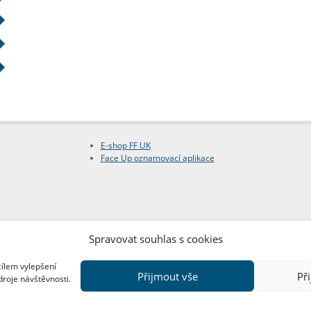
E-shop FF UK
Face Up oznamovací aplikace
Spravovat souhlas s cookies
cílem vylepšení
Přijmout vše
Př
droje návštěvnosti.
Copyright © FF UK 2026
Design:
Red Peppers