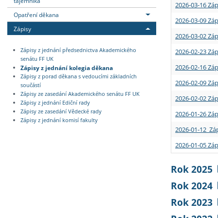
tajemníka
2026-03-16 Záp
Opatření děkana
2026-03-09 Záp
Zápisy
2026-03-02 Záp
Zápisy z jednání předsednictva Akademického
2026-02-23 Záp
senátu FF UK
2026-02-16 Záp
Zápisy z jednání kolegia děkana
Zápisy z porad děkana s vedoucími základních
2026-02-09 Záp
součástí
Zápisy ze zasedání Akademického senátu FF UK
2026-02-02 Záp
Zápisy z jednání Ediční rady
Zápisy ze zasedání Vědecké rady
2026-01-26 Záp
Zápisy z jednání komisí fakulty
2026-01-12 Záp
2026-01-05 Záp
Rok 2025
Rok 2024
Rok 2023