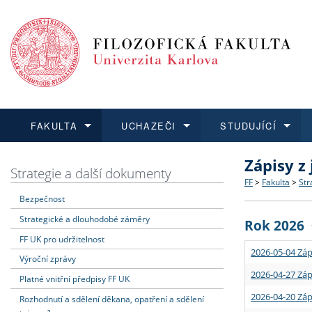
FAKULTA
UCHAZEČI
STUDUJÍCÍ
Zápisy z
FAKULTA
UCHAZEČI
STUDUJÍCÍ
VĚDA A VÝZKUM
ZAHRANIČÍ
Struktura a
Co studova
Bakalářsk
O vědě a 
Aktuální n
Strategie a další dokumenty
FF
>
Fakulta
>
Str
Bezpečnost
Dozvědět se více
Podat přihlášku
Dozvědět se více
Dozvědět se více
Dozvědět se více
Strategie 
Učitelské 
Doktorské
Akademické
Vyjíždějící
Strategické a dlouhodobé záměry
Rok 2026
Podpora a
Informace 
Rigorózní 
Granty a p
Přijíždějíc
FF UK pro udržitelnost
2026-05-04 Záp
Výroční zprávy
Absolventi
Vyjíždějíc
2026-04-27 Záp
Platné vnitřní předpisy FF UK
2026-04-20 Záp
Rozhodnutí a sdělení děkana, opatření a sdělení
Fakultní š