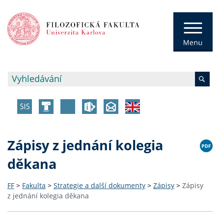
Zápisy z jednání kolegia
děkana
FF
>
Fakulta
>
Strategie a další dokumenty
>
Zápisy
>
Zápisy
z jednání kolegia děkana