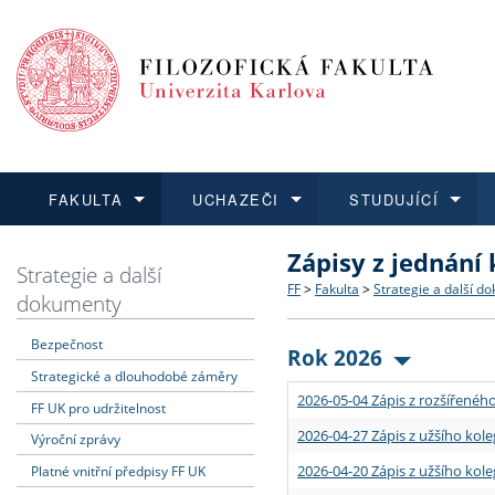
FAKULTA
UCHAZEČI
STUDUJÍCÍ
Zápisy z jednání
FAKULTA
UCHAZEČI
STUDUJÍCÍ
VĚDA A VÝZKUM
ZAHRANIČÍ
Struktura a historie
Co studovat a jak se přihlá
Bakalářské a magisterské
O vědě a výzkumu na FF
Aktuální nabídky a výběrov
Strategie a další
FF
>
Fakulta
>
Strategie a další d
dokumenty
Dozvědět se více
Podat přihlášku
Dozvědět se více
Dozvědět se více
Dozvědět se více
Strategie a další dokumen
Učitelské studijní program
Doktorské studium
Akademické kvalifikace
Vyjíždějící studenti
Bezpečnost
Rok 2026
Strategické a dlouhodobé záměry
Podpora a benefity pro z
Informace k průběhu přijím
Rigorózní řízení
Granty a projekty
Přijíždějící studenti
2026-05-04 Zápis z rozšířeného
FF UK pro udržitelnost
Absolventi fakulty
Vyjíždějící zaměstnanci
2026-04-27 Zápis z užšího kole
Výroční zprávy
2026-04-20 Zápis z užšího kole
Platné vnitřní předpisy FF UK
Fakultní školy FF UK