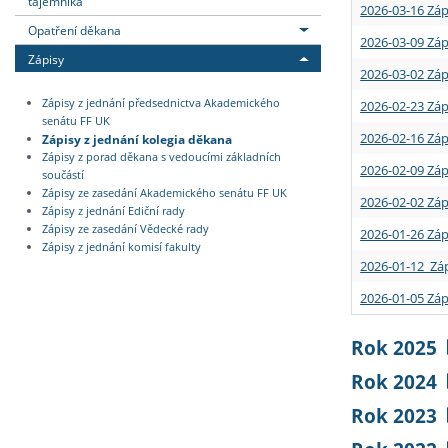
tajemníka
2026-03-16 Záp
Opatření děkana
2026-03-09 Záp
Zápisy
2026-03-02 Záp
Zápisy z jednání předsednictva Akademického
2026-02-23 Záp
senátu FF UK
2026-02-16 Záp
Zápisy z jednání kolegia děkana
Zápisy z porad děkana s vedoucími základních
2026-02-09 Záp
součástí
Zápisy ze zasedání Akademického senátu FF UK
2026-02-02 Záp
Zápisy z jednání Ediční rady
Zápisy ze zasedání Vědecké rady
2026-01-26 Záp
Zápisy z jednání komisí fakulty
2026-01-12 Záp
2026-01-05 Záp
Rok 2025
Rok 2024
Rok 2023