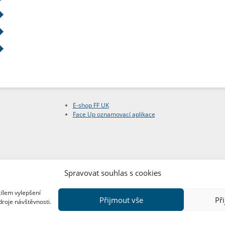
E-shop FF UK
Face Up oznamovací aplikace
Spravovat souhlas s cookies
cílem vylepšení
Přijmout vše
Př
droje návštěvnosti.
Copyright © FF UK 2026
Design:
Red Peppers