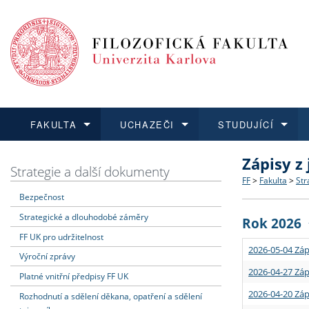
FAKULTA
UCHAZEČI
STUDUJÍCÍ
Zápisy z
FAKULTA
UCHAZEČI
STUDUJÍCÍ
VĚDA A VÝZKUM
ZAHRANIČÍ
Struktura a
Co studova
Bakalářsk
O vědě a 
Aktuální n
Strategie a další dokumenty
FF
>
Fakulta
>
Str
Bezpečnost
Dozvědět se více
Podat přihlášku
Dozvědět se více
Dozvědět se více
Dozvědět se více
Strategie 
Učitelské 
Doktorské
Akademické
Vyjíždějící
Strategické a dlouhodobé záměry
Rok 2026
Podpora a
Informace 
Rigorózní 
Granty a p
Přijíždějíc
FF UK pro udržitelnost
2026-05-04 Záp
Výroční zprávy
Absolventi
Vyjíždějíc
2026-04-27 Záp
Platné vnitřní předpisy FF UK
2026-04-20 Záp
Rozhodnutí a sdělení děkana, opatření a sdělení
Fakultní š