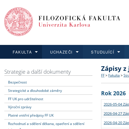
FAKULTA
UCHAZEČI
STUDUJÍCÍ
Zápisy z
FAKULTA
UCHAZEČI
STUDUJÍCÍ
VĚDA A VÝZKUM
ZAHRANIČÍ
Struktura a
Co studova
Bakalářsk
O vědě a 
Aktuální n
Strategie a další dokumenty
FF
>
Fakulta
>
Str
Bezpečnost
Dozvědět se více
Podat přihlášku
Dozvědět se více
Dozvědět se více
Dozvědět se více
Strategie 
Učitelské 
Doktorské
Akademické
Vyjíždějící
Strategické a dlouhodobé záměry
Rok 2026
Podpora a
Informace 
Rigorózní 
Granty a p
Přijíždějíc
FF UK pro udržitelnost
2026-05-04 Záp
Výroční zprávy
Absolventi
Vyjíždějíc
2026-04-27 Záp
Platné vnitřní předpisy FF UK
2026-04-20 Záp
Rozhodnutí a sdělení děkana, opatření a sdělení
Fakultní š