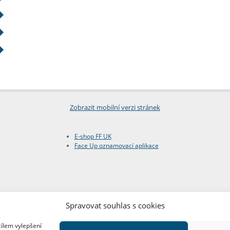
Zobrazit mobilní verzi stránek
E-shop FF UK
Face Up oznamovací aplikace
Spravovat souhlas s cookies
cílem vylepšení