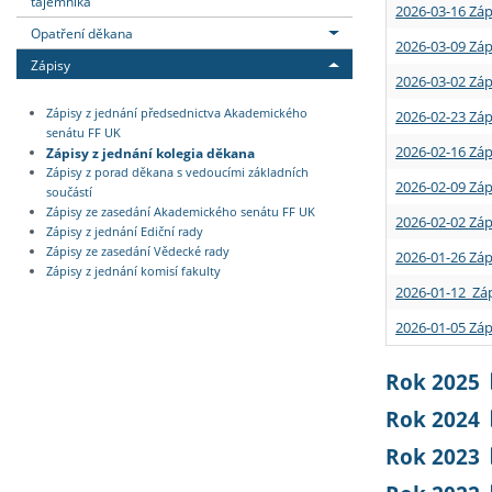
tajemníka
2026-03-16 Záp
Opatření děkana
2026-03-09 Záp
Zápisy
2026-03-02 Záp
Zápisy z jednání předsednictva Akademického
2026-02-23 Záp
senátu FF UK
2026-02-16 Záp
Zápisy z jednání kolegia děkana
Zápisy z porad děkana s vedoucími základních
2026-02-09 Záp
součástí
Zápisy ze zasedání Akademického senátu FF UK
2026-02-02 Záp
Zápisy z jednání Ediční rady
Zápisy ze zasedání Vědecké rady
2026-01-26 Záp
Zápisy z jednání komisí fakulty
2026-01-12 Záp
2026-01-05 Záp
Rok 2025
Rok 2024
Rok 2023