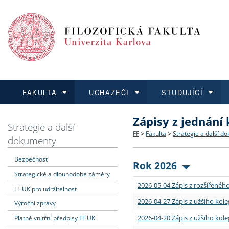
FAKULTA
UCHAZEČI
STUDUJÍCÍ
Zápisy z jednání
FAKULTA
UCHAZEČI
STUDUJÍCÍ
VĚDA A VÝZKUM
ZAHRANIČÍ
Struktura a historie
Co studovat a jak se přihlá
Bakalářské a magisterské
O vědě a výzkumu na FF
Aktuální nabídky a výběrov
Strategie a další
FF
>
Fakulta
>
Strategie a další d
dokumenty
Dozvědět se více
Podat přihlášku
Dozvědět se více
Dozvědět se více
Dozvědět se více
Strategie a další dokumen
Učitelské studijní program
Doktorské studium
Akademické kvalifikace
Vyjíždějící studenti
Bezpečnost
Rok 2026
Strategické a dlouhodobé záměry
Podpora a benefity pro z
Informace k průběhu přijím
Rigorózní řízení
Granty a projekty
Přijíždějící studenti
2026-05-04 Zápis z rozšířeného
FF UK pro udržitelnost
Absolventi fakulty
Vyjíždějící zaměstnanci
2026-04-27 Zápis z užšího kole
Výroční zprávy
2026-04-20 Zápis z užšího kole
Platné vnitřní předpisy FF UK
Fakultní školy FF UK