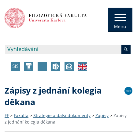
Zápisy z jednání kolegia
děkana
FF
>
Fakulta
>
Strategie a další dokumenty
>
Zápisy
>
Zápisy
z jednání kolegia děkana