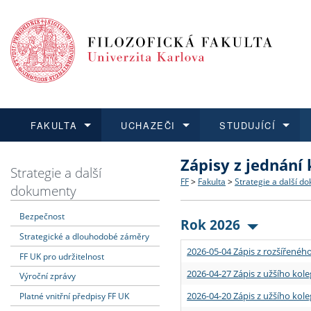
FAKULTA
UCHAZEČI
STUDUJÍCÍ
Zápisy z jednání
FAKULTA
UCHAZEČI
STUDUJÍCÍ
VĚDA A VÝZKUM
ZAHRANIČÍ
Struktura a historie
Co studovat a jak se přihlá
Bakalářské a magisterské
O vědě a výzkumu na FF
Aktuální nabídky a výběrov
Strategie a další
FF
>
Fakulta
>
Strategie a další d
dokumenty
Dozvědět se více
Podat přihlášku
Dozvědět se více
Dozvědět se více
Dozvědět se více
Strategie a další dokumen
Učitelské studijní program
Doktorské studium
Akademické kvalifikace
Vyjíždějící studenti
Bezpečnost
Rok 2026
Strategické a dlouhodobé záměry
Podpora a benefity pro z
Informace k průběhu přijím
Rigorózní řízení
Granty a projekty
Přijíždějící studenti
2026-05-04 Zápis z rozšířeného
FF UK pro udržitelnost
Absolventi fakulty
Vyjíždějící zaměstnanci
2026-04-27 Zápis z užšího kole
Výroční zprávy
2026-04-20 Zápis z užšího kole
Platné vnitřní předpisy FF UK
Fakultní školy FF UK