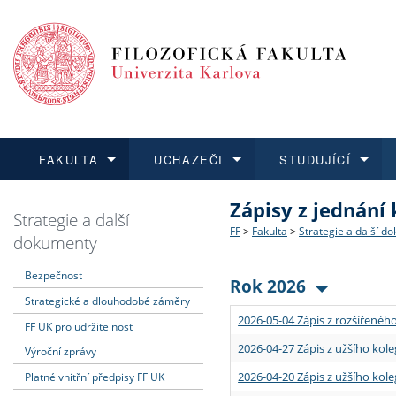
FAKULTA
UCHAZEČI
STUDUJÍCÍ
Zápisy z jednání
FAKULTA
UCHAZEČI
STUDUJÍCÍ
VĚDA A VÝZKUM
ZAHRANIČÍ
Struktura a historie
Co studovat a jak se přihlá
Bakalářské a magisterské
O vědě a výzkumu na FF
Aktuální nabídky a výběrov
Strategie a další
FF
>
Fakulta
>
Strategie a další d
dokumenty
Dozvědět se více
Podat přihlášku
Dozvědět se více
Dozvědět se více
Dozvědět se více
Strategie a další dokumen
Učitelské studijní program
Doktorské studium
Akademické kvalifikace
Vyjíždějící studenti
Bezpečnost
Rok 2026
Strategické a dlouhodobé záměry
Podpora a benefity pro z
Informace k průběhu přijím
Rigorózní řízení
Granty a projekty
Přijíždějící studenti
2026-05-04 Zápis z rozšířeného
FF UK pro udržitelnost
Absolventi fakulty
Vyjíždějící zaměstnanci
2026-04-27 Zápis z užšího kole
Výroční zprávy
2026-04-20 Zápis z užšího kole
Platné vnitřní předpisy FF UK
Fakultní školy FF UK