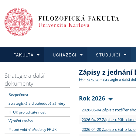
FAKULTA
UCHAZEČI
STUDUJÍCÍ
Zápisy z jednání
FAKULTA
UCHAZEČI
STUDUJÍCÍ
VĚDA A VÝZKUM
ZAHRANIČÍ
Struktura a historie
Co studovat a jak se přihlá
Bakalářské a magisterské
O vědě a výzkumu na FF
Aktuální nabídky a výběrov
Strategie a další
FF
>
Fakulta
>
Strategie a další d
dokumenty
Dozvědět se více
Podat přihlášku
Dozvědět se více
Dozvědět se více
Dozvědět se více
Strategie a další dokumen
Učitelské studijní program
Doktorské studium
Akademické kvalifikace
Vyjíždějící studenti
Bezpečnost
Rok 2026
Strategické a dlouhodobé záměry
Podpora a benefity pro z
Informace k průběhu přijím
Rigorózní řízení
Granty a projekty
Přijíždějící studenti
2026-05-04 Zápis z rozšířeného
FF UK pro udržitelnost
Absolventi fakulty
Vyjíždějící zaměstnanci
2026-04-27 Zápis z užšího kole
Výroční zprávy
2026-04-20 Zápis z užšího kole
Platné vnitřní předpisy FF UK
Fakultní školy FF UK