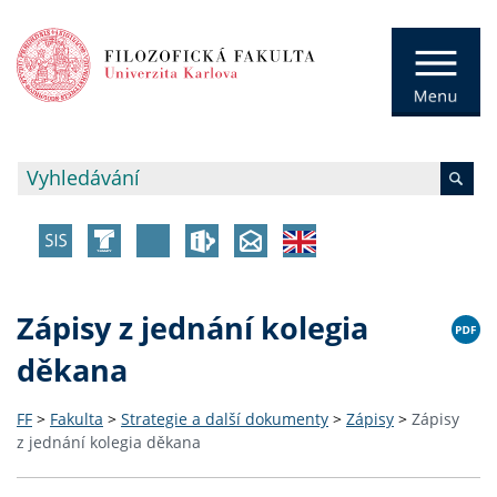
Zápisy z jednání kolegia
děkana
FF
>
Fakulta
>
Strategie a další dokumenty
>
Zápisy
>
Zápisy
z jednání kolegia děkana