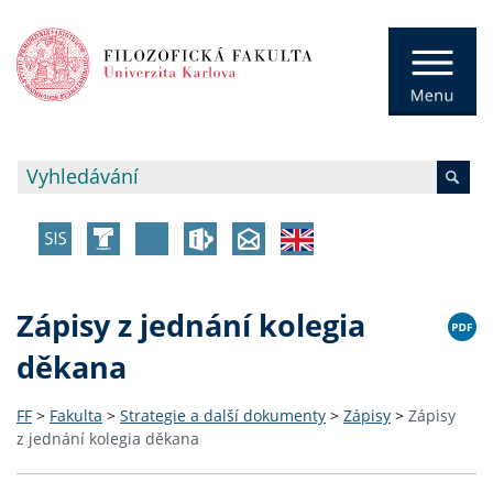
Zápisy z jednání kolegia
děkana
FF
>
Fakulta
>
Strategie a další dokumenty
>
Zápisy
>
Zápisy
z jednání kolegia děkana