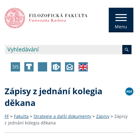
Zápisy z jednání kolegia
děkana
FF
>
Fakulta
>
Strategie a další dokumenty
>
Zápisy
>
Zápisy
z jednání kolegia děkana