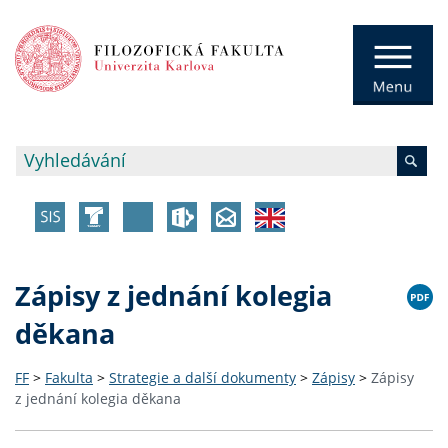
Zápisy z jednání kolegia
děkana
FF
>
Fakulta
>
Strategie a další dokumenty
>
Zápisy
>
Zápisy
z jednání kolegia děkana