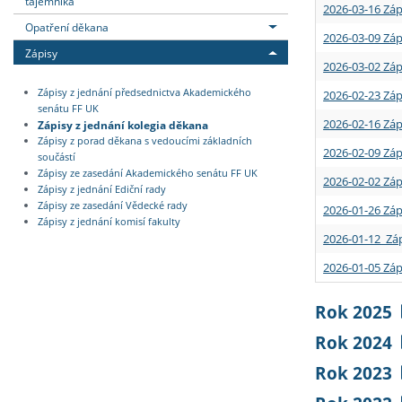
tajemníka
2026-03-16 Záp
Opatření děkana
2026-03-09 Záp
Zápisy
2026-03-02 Záp
Zápisy z jednání předsednictva Akademického
2026-02-23 Záp
senátu FF UK
2026-02-16 Záp
Zápisy z jednání kolegia děkana
Zápisy z porad děkana s vedoucími základních
2026-02-09 Záp
součástí
Zápisy ze zasedání Akademického senátu FF UK
2026-02-02 Záp
Zápisy z jednání Ediční rady
Zápisy ze zasedání Vědecké rady
2026-01-26 Záp
Zápisy z jednání komisí fakulty
2026-01-12 Záp
2026-01-05 Záp
Rok 2025
Rok 2024
Rok 2023