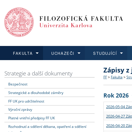
FAKULTA
UCHAZEČI
STUDUJÍCÍ
Zápisy z
FAKULTA
UCHAZEČI
STUDUJÍCÍ
VĚDA A VÝZKUM
ZAHRANIČÍ
Struktura a
Co studova
Bakalářsk
O vědě a 
Aktuální n
Strategie a další dokumenty
FF
>
Fakulta
>
Str
Bezpečnost
Dozvědět se více
Podat přihlášku
Dozvědět se více
Dozvědět se více
Dozvědět se více
Strategie 
Učitelské 
Doktorské
Akademické
Vyjíždějící
Strategické a dlouhodobé záměry
Rok 2026
Podpora a
Informace 
Rigorózní 
Granty a p
Přijíždějíc
FF UK pro udržitelnost
2026-05-04 Záp
Výroční zprávy
Absolventi
Vyjíždějíc
2026-04-27 Záp
Platné vnitřní předpisy FF UK
2026-04-20 Záp
Rozhodnutí a sdělení děkana, opatření a sdělení
Fakultní š