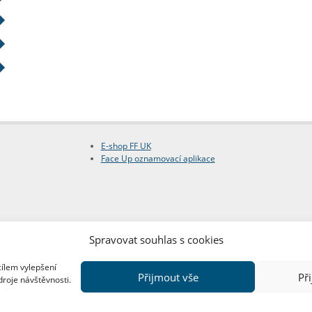
E-shop FF UK
Face Up oznamovací aplikace
Spravovat souhlas s cookies
cílem vylepšení
Přijmout vše
Př
droje návštěvnosti.
Copyright © FF UK 2026
Design:
Red Peppers