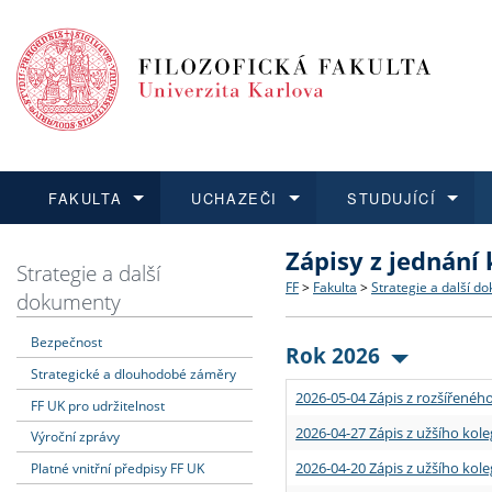
FAKULTA
UCHAZEČI
STUDUJÍCÍ
Zápisy z jednání
FAKULTA
UCHAZEČI
STUDUJÍCÍ
VĚDA A VÝZKUM
ZAHRANIČÍ
Struktura a historie
Co studovat a jak se přihlá
Bakalářské a magisterské
O vědě a výzkumu na FF
Aktuální nabídky a výběrov
Strategie a další
FF
>
Fakulta
>
Strategie a další d
dokumenty
Dozvědět se více
Podat přihlášku
Dozvědět se více
Dozvědět se více
Dozvědět se více
Strategie a další dokumen
Učitelské studijní program
Doktorské studium
Akademické kvalifikace
Vyjíždějící studenti
Bezpečnost
Rok 2026
Strategické a dlouhodobé záměry
Podpora a benefity pro z
Informace k průběhu přijí
Rigorózní řízení
Granty a projekty
Přijíždějící studenti
2026-05-04 Zápis z rozšířeného
FF UK pro udržitelnost
Absolventi fakulty
Vyjíždějící zaměstnanci
2026-04-27 Zápis z užšího kole
Výroční zprávy
2026-04-20 Zápis z užšího kole
Platné vnitřní předpisy FF UK
Fakultní školy FF UK