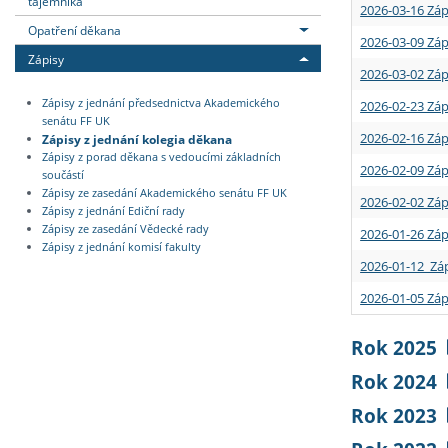
tajemníka
2026-03-16 Záp
Opatření děkana
2026-03-09 Záp
Zápisy
2026-03-02 Záp
Zápisy z jednání předsednictva Akademického
2026-02-23 Záp
senátu FF UK
2026-02-16 Záp
Zápisy z jednání kolegia děkana
Zápisy z porad děkana s vedoucími základních
2026-02-09 Záp
součástí
Zápisy ze zasedání Akademického senátu FF UK
2026-02-02 Záp
Zápisy z jednání Ediční rady
Zápisy ze zasedání Vědecké rady
2026-01-26 Záp
Zápisy z jednání komisí fakulty
2026-01-12 Záp
2026-01-05 Záp
Rok 2025
Rok 2024
Rok 2023