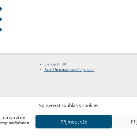
E-shop FF UK
Face Up oznamovací aplikace
Spravovat souhlas s cookies
cílem vylepšení
Přijmout vše
Př
droje návštěvnosti.
Copyright © FF UK 2026
Design:
Red Peppers