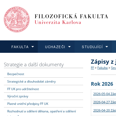
FAKULTA
UCHAZEČI
STUDUJÍCÍ
Zápisy z
FAKULTA
UCHAZEČI
STUDUJÍCÍ
VĚDA A VÝZKUM
ZAHRANIČÍ
Struktura a
Co studova
Bakalářsk
O vědě a 
Aktuální n
Strategie a další dokumenty
FF
>
Fakulta
>
Str
Bezpečnost
Dozvědět se více
Podat přihlášku
Dozvědět se více
Dozvědět se více
Dozvědět se více
Strategie 
Učitelské 
Doktorské
Akademické
Vyjíždějící
Strategické a dlouhodobé záměry
Rok 2026
Podpora a
Informace 
Rigorózní 
Granty a p
Přijíždějíc
FF UK pro udržitelnost
2026-05-04 Záp
Výroční zprávy
Absolventi
Vyjíždějíc
2026-04-27 Záp
Platné vnitřní předpisy FF UK
2026-04-20 Záp
Rozhodnutí a sdělení děkana, opatření a sdělení
Fakultní š