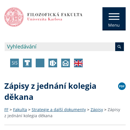
Zápisy z jednání kolegia
děkana
FF
>
Fakulta
>
Strategie a další dokumenty
>
Zápisy
>
Zápisy
z jednání kolegia děkana