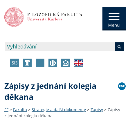
Zápisy z jednání kolegia
děkana
FF
>
Fakulta
>
Strategie a další dokumenty
>
Zápisy
>
Zápisy
z jednání kolegia děkana