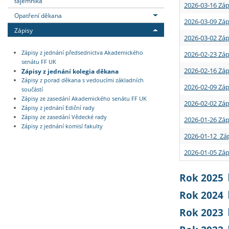
tajemníka
2026-03-16 Záp
Opatření děkana
2026-03-09 Záp
Zápisy
2026-03-02 Záp
Zápisy z jednání předsednictva Akademického
2026-02-23 Záp
senátu FF UK
2026-02-16 Záp
Zápisy z jednání kolegia děkana
Zápisy z porad děkana s vedoucími základních
2026-02-09 Záp
součástí
Zápisy ze zasedání Akademického senátu FF UK
2026-02-02 Záp
Zápisy z jednání Ediční rady
Zápisy ze zasedání Vědecké rady
2026-01-26 Záp
Zápisy z jednání komisí fakulty
2026-01-12 Záp
2026-01-05 Záp
Rok 2025
Rok 2024
Rok 2023