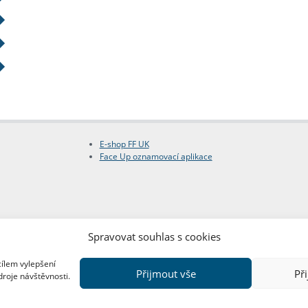
E-shop FF UK
Face Up oznamovací aplikace
Spravovat souhlas s cookies
cílem vylepšení
Přijmout vše
Př
droje návštěvnosti.
Copyright © FF UK 2026
Design:
Red Peppers