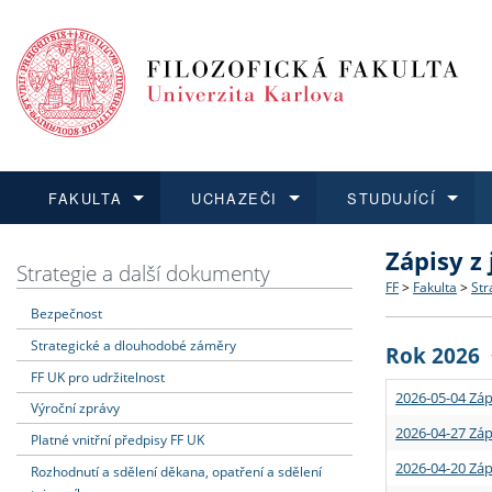
FAKULTA
UCHAZEČI
STUDUJÍCÍ
Zápisy z
FAKULTA
UCHAZEČI
STUDUJÍCÍ
VĚDA A VÝZKUM
ZAHRANIČÍ
Struktura a
Co studova
Bakalářsk
O vědě a 
Aktuální n
Strategie a další dokumenty
FF
>
Fakulta
>
Str
Bezpečnost
Dozvědět se více
Podat přihlášku
Dozvědět se více
Dozvědět se více
Dozvědět se více
Strategie 
Učitelské 
Doktorské
Akademické
Vyjíždějící
Strategické a dlouhodobé záměry
Rok 2026
Podpora a
Informace 
Rigorózní 
Granty a p
Přijíždějíc
FF UK pro udržitelnost
2026-05-04 Záp
Výroční zprávy
Absolventi
Vyjíždějíc
2026-04-27 Záp
Platné vnitřní předpisy FF UK
2026-04-20 Záp
Rozhodnutí a sdělení děkana, opatření a sdělení
Fakultní š