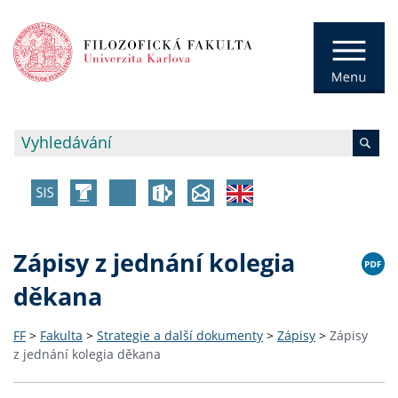
Zápisy z jednání kolegia
děkana
FF
>
Fakulta
>
Strategie a další dokumenty
>
Zápisy
>
Zápisy
z jednání kolegia děkana