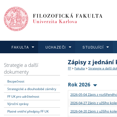
FAKULTA
UCHAZEČI
STUDUJÍCÍ
Zápisy z jednání
FAKULTA
UCHAZEČI
STUDUJÍCÍ
VĚDA A VÝZKUM
ZAHRANIČÍ
Struktura a historie
Co studovat a jak se přihlá
Bakalářské a magisterské
O vědě a výzkumu na FF
Aktuální nabídky a výběrov
Strategie a další
FF
>
Fakulta
>
Strategie a další d
dokumenty
Dozvědět se více
Podat přihlášku
Dozvědět se více
Dozvědět se více
Dozvědět se více
Strategie a další dokumen
Učitelské studijní program
Doktorské studium
Akademické kvalifikace
Vyjíždějící studenti
Bezpečnost
Rok 2026
Strategické a dlouhodobé záměry
Podpora a benefity pro z
Informace k průběhu přijím
Rigorózní řízení
Granty a projekty
Přijíždějící studenti
2026-05-04 Zápis z rozšířeného
FF UK pro udržitelnost
Absolventi fakulty
Vyjíždějící zaměstnanci
2026-04-27 Zápis z užšího kole
Výroční zprávy
2026-04-20 Zápis z užšího kole
Platné vnitřní předpisy FF UK
Fakultní školy FF UK