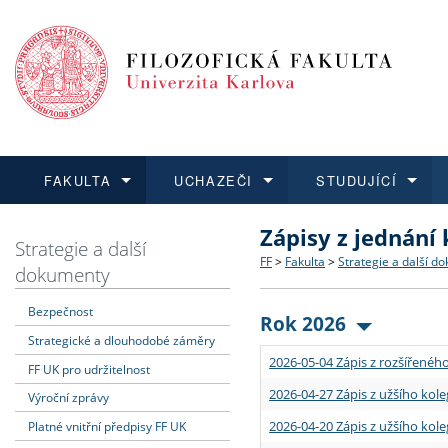
FAKULTA
UCHAZEČI
STUDUJÍCÍ
Zápisy z jednání
FAKULTA
UCHAZEČI
STUDUJÍCÍ
VĚDA A VÝZKUM
ZAHRANIČÍ
Struktura a historie
Co studovat a jak se přihlá
Bakalářské a magisterské
O vědě a výzkumu na FF
Aktuální nabídky a výběrov
Strategie a další
FF
>
Fakulta
>
Strategie a další d
dokumenty
Dozvědět se více
Podat přihlášku
Dozvědět se více
Dozvědět se více
Dozvědět se více
Strategie a další dokumen
Učitelské studijní program
Doktorské studium
Akademické kvalifikace
Vyjíždějící studenti
Bezpečnost
Rok 2026
Strategické a dlouhodobé záměry
Podpora a benefity pro z
Informace k průběhu přijím
Rigorózní řízení
Granty a projekty
Přijíždějící studenti
2026-05-04 Zápis z rozšířeného
FF UK pro udržitelnost
Absolventi fakulty
Vyjíždějící zaměstnanci
2026-04-27 Zápis z užšího kole
Výroční zprávy
2026-04-20 Zápis z užšího kole
Platné vnitřní předpisy FF UK
Fakultní školy FF UK