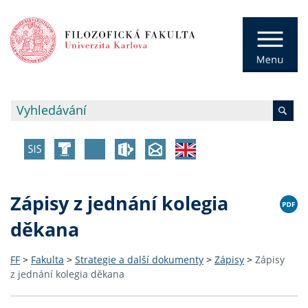
Zápisy z jednání kolegia
děkana
FF
>
Fakulta
>
Strategie a další dokumenty
>
Zápisy
>
Zápisy
z jednání kolegia děkana