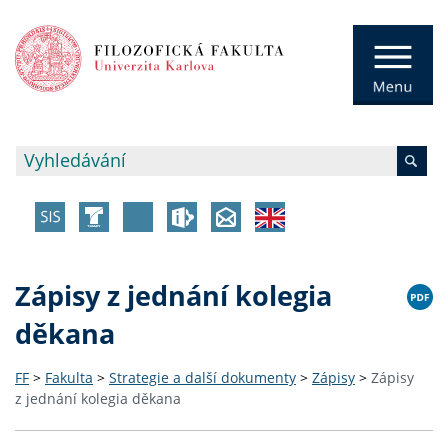
Zápisy z jednání kolegia
děkana
FF
>
Fakulta
>
Strategie a další dokumenty
>
Zápisy
>
Zápisy
z jednání kolegia děkana