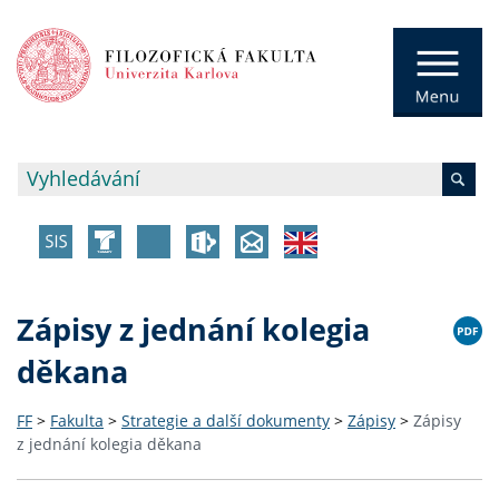
Zápisy z jednání kolegia
děkana
FF
>
Fakulta
>
Strategie a další dokumenty
>
Zápisy
>
Zápisy
z jednání kolegia děkana