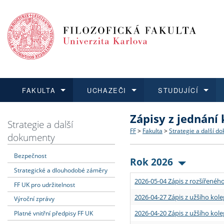
FAKULTA
UCHAZEČI
STUDUJÍCÍ
Zápisy z jednání
FAKULTA
UCHAZEČI
STUDUJÍCÍ
VĚDA A VÝZKUM
ZAHRANIČÍ
Struktura a historie
Co studovat a jak se přihlá
Bakalářské a magisterské
O vědě a výzkumu na FF
Aktuální nabídky a výběrov
Strategie a další
FF
>
Fakulta
>
Strategie a další d
dokumenty
Dozvědět se více
Podat přihlášku
Dozvědět se více
Dozvědět se více
Dozvědět se více
Strategie a další dokumen
Učitelské studijní program
Doktorské studium
Akademické kvalifikace
Vyjíždějící studenti
Bezpečnost
Rok 2026
Strategické a dlouhodobé záměry
Podpora a benefity pro z
Informace k průběhu přijím
Rigorózní řízení
Granty a projekty
Přijíždějící studenti
2026-05-04 Zápis z rozšířeného
FF UK pro udržitelnost
Absolventi fakulty
Vyjíždějící zaměstnanci
2026-04-27 Zápis z užšího kole
Výroční zprávy
2026-04-20 Zápis z užšího kole
Platné vnitřní předpisy FF UK
Fakultní školy FF UK