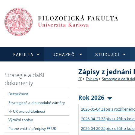
FAKULTA
UCHAZEČI
STUDUJÍCÍ
Zápisy z jednání
FAKULTA
UCHAZEČI
STUDUJÍCÍ
VĚDA A VÝZKUM
ZAHRANIČÍ
Struktura a historie
Co studovat a jak se přihlá
Bakalářské a magisterské
O vědě a výzkumu na FF
Aktuální nabídky a výběrov
Strategie a další
FF
>
Fakulta
>
Strategie a další d
dokumenty
Dozvědět se více
Podat přihlášku
Dozvědět se více
Dozvědět se více
Dozvědět se více
Strategie a další dokumen
Učitelské studijní program
Doktorské studium
Akademické kvalifikace
Vyjíždějící studenti
Bezpečnost
Rok 2026
Strategické a dlouhodobé záměry
Podpora a benefity pro z
Informace k průběhu přijí
Rigorózní řízení
Granty a projekty
Přijíždějící studenti
2026-05-04 Zápis z rozšířeného
FF UK pro udržitelnost
Absolventi fakulty
Vyjíždějící zaměstnanci
2026-04-27 Zápis z užšího kole
Výroční zprávy
2026-04-20 Zápis z užšího kole
Platné vnitřní předpisy FF UK
Fakultní školy FF UK