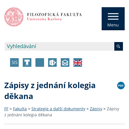
Zápisy z jednání kolegia
děkana
FF
>
Fakulta
>
Strategie a další dokumenty
>
Zápisy
>
Zápisy
z jednání kolegia děkana