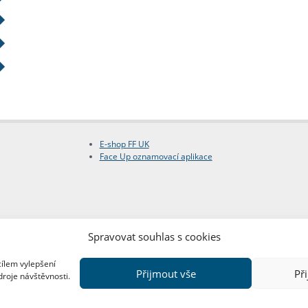
E-shop FF UK
Face Up oznamovací aplikace
Spravovat souhlas s cookies
cílem vylepšení
Přijmout vše
Př
droje návštěvnosti.
Copyright © FF UK 2026
Design:
Red Peppers