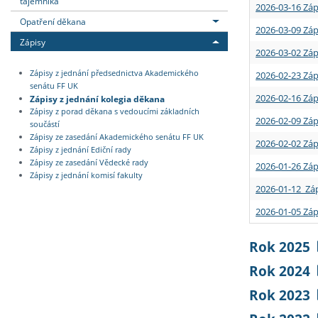
tajemníka
2026-03-16 Záp
Opatření děkana
2026-03-09 Záp
Zápisy
2026-03-02 Záp
Zápisy z jednání předsednictva Akademického
2026-02-23 Záp
senátu FF UK
2026-02-16 Záp
Zápisy z jednání kolegia děkana
Zápisy z porad děkana s vedoucími základních
2026-02-09 Záp
součástí
Zápisy ze zasedání Akademického senátu FF UK
2026-02-02 Záp
Zápisy z jednání Ediční rady
Zápisy ze zasedání Vědecké rady
2026-01-26 Záp
Zápisy z jednání komisí fakulty
2026-01-12 Záp
2026-01-05 Záp
Rok 2025
Rok 2024
Rok 2023