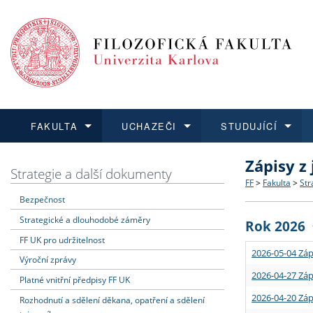
FAKULTA
UCHAZEČI
STUDUJÍCÍ
Zápisy z
FAKULTA
UCHAZEČI
STUDUJÍCÍ
VĚDA A VÝZKUM
ZAHRANIČÍ
Struktura a
Co studova
Bakalářsk
O vědě a 
Aktuální n
Strategie a další dokumenty
FF
>
Fakulta
>
Str
Bezpečnost
Dozvědět se více
Podat přihlášku
Dozvědět se více
Dozvědět se více
Dozvědět se více
Strategie 
Učitelské 
Doktorské
Akademické
Vyjíždějící
Strategické a dlouhodobé záměry
Rok 2026
Podpora a
Informace 
Rigorózní 
Granty a p
Přijíždějíc
FF UK pro udržitelnost
2026-05-04 Záp
Výroční zprávy
Absolventi
Vyjíždějíc
2026-04-27 Záp
Platné vnitřní předpisy FF UK
2026-04-20 Záp
Rozhodnutí a sdělení děkana, opatření a sdělení
Fakultní š