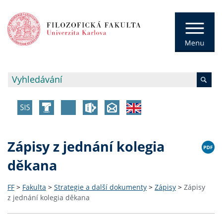
Zápisy z jednání kolegia
děkana
FF
>
Fakulta
>
Strategie a další dokumenty
>
Zápisy
>
Zápisy
z jednání kolegia děkana