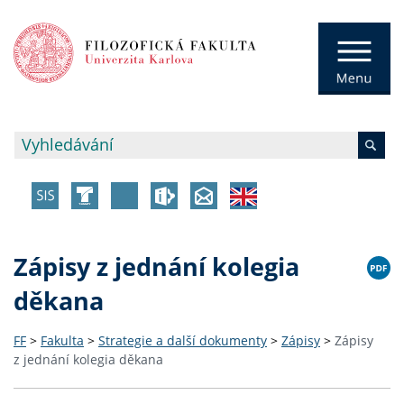
Zápisy z jednání kolegia
děkana
FF
>
Fakulta
>
Strategie a další dokumenty
>
Zápisy
>
Zápisy
z jednání kolegia děkana