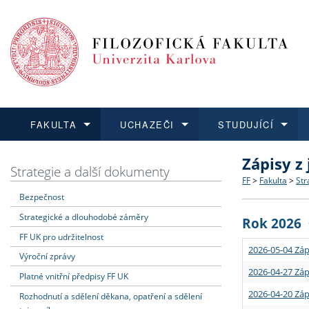
FAKULTA
UCHAZEČI
STUDUJÍCÍ
Zápisy z
FAKULTA
UCHAZEČI
STUDUJÍCÍ
VĚDA A VÝZKUM
ZAHRANIČÍ
Struktura a
Co studova
Bakalářsk
O vědě a 
Aktuální n
Strategie a další dokumenty
FF
>
Fakulta
>
Str
Bezpečnost
Dozvědět se více
Podat přihlášku
Dozvědět se více
Dozvědět se více
Dozvědět se více
Strategie 
Učitelské 
Doktorské
Akademické
Vyjíždějící
Strategické a dlouhodobé záměry
Rok 2026
Podpora a
Informace 
Rigorózní 
Granty a p
Přijíždějíc
FF UK pro udržitelnost
2026-05-04 Záp
Výroční zprávy
Absolventi
Vyjíždějíc
2026-04-27 Záp
Platné vnitřní předpisy FF UK
2026-04-20 Záp
Rozhodnutí a sdělení děkana, opatření a sdělení
Fakultní š