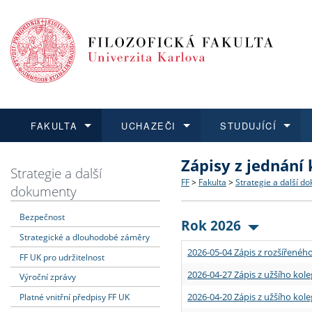
FAKULTA
UCHAZEČI
STUDUJÍCÍ
Zápisy z jednání
FAKULTA
UCHAZEČI
STUDUJÍCÍ
VĚDA A VÝZKUM
ZAHRANIČÍ
Struktura a historie
Co studovat a jak se přihlá
Bakalářské a magisterské
O vědě a výzkumu na FF
Aktuální nabídky a výběrov
Strategie a další
FF
>
Fakulta
>
Strategie a další d
dokumenty
Dozvědět se více
Podat přihlášku
Dozvědět se více
Dozvědět se více
Dozvědět se více
Strategie a další dokumen
Učitelské studijní program
Doktorské studium
Akademické kvalifikace
Vyjíždějící studenti
Bezpečnost
Rok 2026
Strategické a dlouhodobé záměry
Podpora a benefity pro z
Informace k průběhu přijím
Rigorózní řízení
Granty a projekty
Přijíždějící studenti
2026-05-04 Zápis z rozšířeného
FF UK pro udržitelnost
Absolventi fakulty
Vyjíždějící zaměstnanci
2026-04-27 Zápis z užšího kole
Výroční zprávy
2026-04-20 Zápis z užšího kole
Platné vnitřní předpisy FF UK
Fakultní školy FF UK