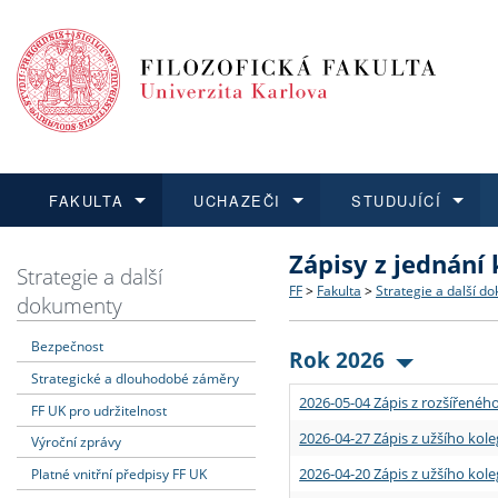
FAKULTA
UCHAZEČI
STUDUJÍCÍ
Zápisy z jednání
FAKULTA
UCHAZEČI
STUDUJÍCÍ
VĚDA A VÝZKUM
ZAHRANIČÍ
Struktura a historie
Co studovat a jak se přihlá
Bakalářské a magisterské
O vědě a výzkumu na FF
Aktuální nabídky a výběrov
Strategie a další
FF
>
Fakulta
>
Strategie a další d
dokumenty
Dozvědět se více
Podat přihlášku
Dozvědět se více
Dozvědět se více
Dozvědět se více
Strategie a další dokumen
Učitelské studijní program
Doktorské studium
Akademické kvalifikace
Vyjíždějící studenti
Bezpečnost
Rok 2026
Strategické a dlouhodobé záměry
Podpora a benefity pro z
Informace k průběhu přijím
Rigorózní řízení
Granty a projekty
Přijíždějící studenti
2026-05-04 Zápis z rozšířeného
FF UK pro udržitelnost
Absolventi fakulty
Vyjíždějící zaměstnanci
2026-04-27 Zápis z užšího kole
Výroční zprávy
2026-04-20 Zápis z užšího kole
Platné vnitřní předpisy FF UK
Fakultní školy FF UK