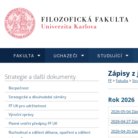
FAKULTA
UCHAZEČI
STUDUJÍCÍ
Zápisy z
FAKULTA
UCHAZEČI
STUDUJÍCÍ
VĚDA A VÝZKUM
ZAHRANIČÍ
Struktura a
Co studova
Bakalářsk
O vědě a 
Aktuální n
Strategie a další dokumenty
FF
>
Fakulta
>
Str
Bezpečnost
Dozvědět se více
Podat přihlášku
Dozvědět se více
Dozvědět se více
Dozvědět se více
Strategie 
Učitelské 
Doktorské
Akademické
Vyjíždějící
Strategické a dlouhodobé záměry
Rok 2026
Podpora a
Informace 
Rigorózní 
Granty a p
Přijíždějíc
FF UK pro udržitelnost
2026-05-04 Záp
Výroční zprávy
Absolventi
Vyjíždějíc
2026-04-27 Záp
Platné vnitřní předpisy FF UK
2026-04-20 Záp
Rozhodnutí a sdělení děkana, opatření a sdělení
Fakultní š