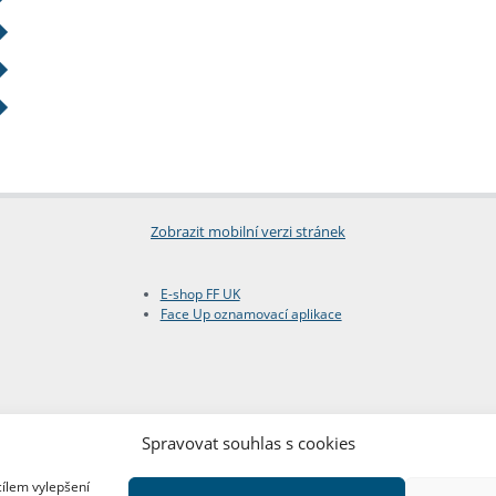
Zobrazit mobilní verzi stránek
E-shop FF UK
Face Up oznamovací aplikace
Spravovat souhlas s cookies
cílem vylepšení