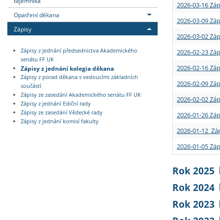
tajemníka
2026-03-16 Záp
Opatření děkana
2026-03-09 Záp
Zápisy
2026-03-02 Záp
Zápisy z jednání předsednictva Akademického
2026-02-23 Záp
senátu FF UK
2026-02-16 Záp
Zápisy z jednání kolegia děkana
Zápisy z porad děkana s vedoucími základních
2026-02-09 Záp
součástí
Zápisy ze zasedání Akademického senátu FF UK
2026-02-02 Záp
Zápisy z jednání Ediční rady
Zápisy ze zasedání Vědecké rady
2026-01-26 Záp
Zápisy z jednání komisí fakulty
2026-01-12 Záp
2026-01-05 Záp
Rok 2025
Rok 2024
Rok 2023