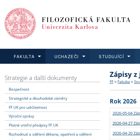
FAKULTA
UCHAZEČI
STUDUJÍCÍ
Zápisy z
FAKULTA
UCHAZEČI
STUDUJÍCÍ
VĚDA A VÝZKUM
ZAHRANIČÍ
Struktura a
Co studova
Bakalářsk
O vědě a 
Aktuální n
Strategie a další dokumenty
FF
>
Fakulta
>
Str
Bezpečnost
Dozvědět se více
Podat přihlášku
Dozvědět se více
Dozvědět se více
Dozvědět se více
Strategie 
Učitelské 
Doktorské
Akademické
Vyjíždějící
Strategické a dlouhodobé záměry
Rok 2026
Podpora a
Informace 
Rigorózní 
Granty a p
Přijíždějíc
FF UK pro udržitelnost
2026-05-04 Záp
Výroční zprávy
Absolventi
Vyjíždějíc
2026-04-27 Záp
Platné vnitřní předpisy FF UK
2026-04-20 Záp
Rozhodnutí a sdělení děkana, opatření a sdělení
Fakultní š