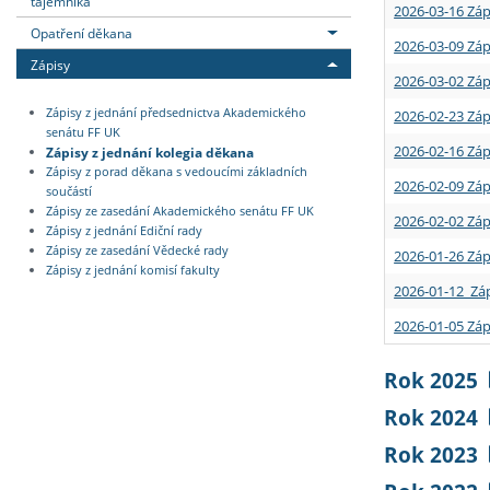
tajemníka
2026-03-16 Záp
Opatření děkana
2026-03-09 Záp
Zápisy
2026-03-02 Záp
Zápisy z jednání předsednictva Akademického
2026-02-23 Záp
senátu FF UK
2026-02-16 Záp
Zápisy z jednání kolegia děkana
Zápisy z porad děkana s vedoucími základních
2026-02-09 Záp
součástí
Zápisy ze zasedání Akademického senátu FF UK
2026-02-02 Záp
Zápisy z jednání Ediční rady
Zápisy ze zasedání Vědecké rady
2026-01-26 Záp
Zápisy z jednání komisí fakulty
2026-01-12 Záp
2026-01-05 Záp
Rok 2025
Rok 2024
Rok 2023