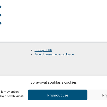
E-shop FF UK
Face Up oznamovací aplikace
Spravovat souhlas s cookies
cílem vylepšení
Přijmout vše
Př
droje návštěvnosti.
Copyright © FF UK 2026
Design:
Red Peppers