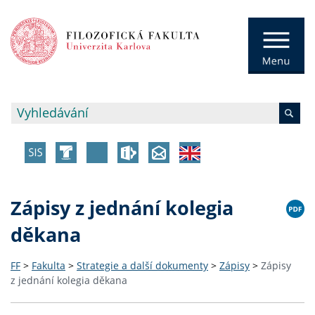
Zápisy z jednání kolegia
děkana
FF
>
Fakulta
>
Strategie a další dokumenty
>
Zápisy
>
Zápisy
z jednání kolegia děkana