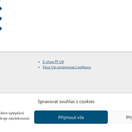
E-shop FF UK
Face Up oznamovací aplikace
Spravovat souhlas s cookies
cílem vylepšení
Přijmout vše
Př
droje návštěvnosti.
Copyright © FF UK 2026
Design:
Red Peppers