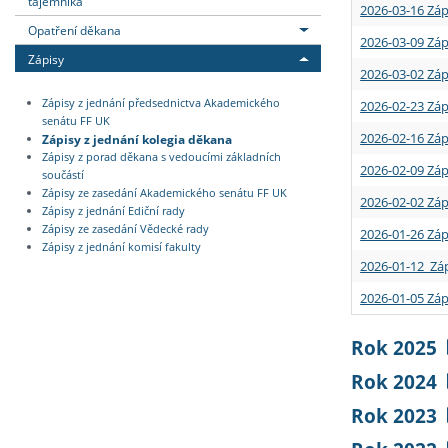
tajemníka
2026-03-16 Záp
Opatření děkana
2026-03-09 Záp
Zápisy
2026-03-02 Záp
Zápisy z jednání předsednictva Akademického
2026-02-23 Záp
senátu FF UK
2026-02-16 Záp
Zápisy z jednání kolegia děkana
Zápisy z porad děkana s vedoucími základních
2026-02-09 Záp
součástí
Zápisy ze zasedání Akademického senátu FF UK
2026-02-02 Záp
Zápisy z jednání Ediční rady
Zápisy ze zasedání Vědecké rady
2026-01-26 Záp
Zápisy z jednání komisí fakulty
2026-01-12 Záp
2026-01-05 Záp
Rok 2025
Rok 2024
Rok 2023