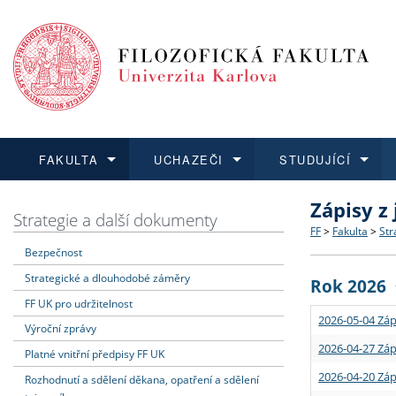
FAKULTA
UCHAZEČI
STUDUJÍCÍ
Zápisy z
FAKULTA
UCHAZEČI
STUDUJÍCÍ
VĚDA A VÝZKUM
ZAHRANIČÍ
Struktura a
Co studova
Bakalářsk
O vědě a 
Aktuální n
Strategie a další dokumenty
FF
>
Fakulta
>
Str
Bezpečnost
Dozvědět se více
Podat přihlášku
Dozvědět se více
Dozvědět se více
Dozvědět se více
Strategie 
Učitelské 
Doktorské
Akademické
Vyjíždějící
Strategické a dlouhodobé záměry
Rok 2026
Podpora a
Informace 
Rigorózní 
Granty a p
Přijíždějíc
FF UK pro udržitelnost
2026-05-04 Záp
Výroční zprávy
Absolventi
Vyjíždějíc
2026-04-27 Záp
Platné vnitřní předpisy FF UK
2026-04-20 Záp
Rozhodnutí a sdělení děkana, opatření a sdělení
Fakultní š