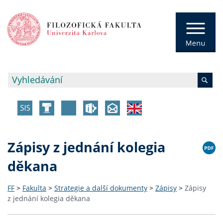
Zápisy z jednání kolegia
děkana
FF
>
Fakulta
>
Strategie a další dokumenty
>
Zápisy
>
Zápisy
z jednání kolegia děkana