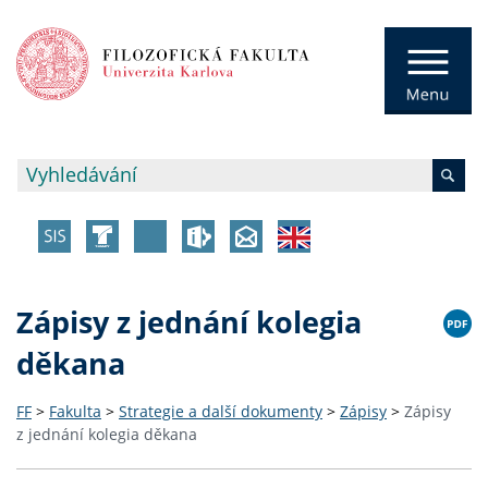
Zápisy z jednání kolegia
děkana
FF
>
Fakulta
>
Strategie a další dokumenty
>
Zápisy
>
Zápisy
z jednání kolegia děkana